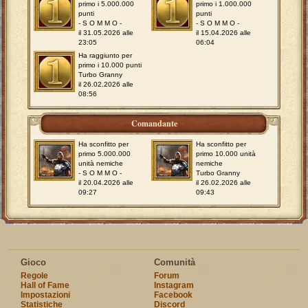
primo i 5.000.000
primo i 1.000.000
punti
punti
- S O M M O -
- S O M M O -
il 31.05.2026 alle
il 15.04.2026 alle
23:05
06:04
Ha raggiunto per
primo i 10.000 punti
Turbo Granny
il 26.02.2026 alle
08:56
Comandante
Ha sconfitto per
Ha sconfitto per
primo 5.000.000
primo 10.000 unità
unità nemiche
nemiche
- S O M M O -
Turbo Granny
il 20.04.2026 alle
il 26.02.2026 alle
09:27
09:43
Gioco
Comunità
Regole
Forum
Hall of Fame
Instagram
Impostazioni
Facebook
Statistiche
Discord