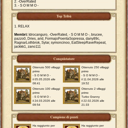
-OverRated
- S O M M O -
Top Tribù
RELAX
Membri:
Idrocanguro, -OverRated, - S O M M O -, brucee,
pazzo0, Dries, arid, FormajoPoentaSopressa, dany89c,
RagnarLothbrok, Sylar, symoncinoo, EatSleepRaveRepeat,
jackkk1, zano111
Conquistatore
Ottenuto 500 villaggi
Ottenuto 250 villaggi
primo
primo
- S O M M O -
- S O M M O -
il 05.05.2026 alle
il 11.04.2026 alle
08:41
19:52
Ottenuto 100 villaggi
Ottenuto 2 villaggi
primo
primo
- S O M M O -
Turbo Granny
il 24.03.2026 alle
il 22.02.2026 alle
09:54
21:33
Campione di punti
Ha raggiunto per
Ha raggiunto per