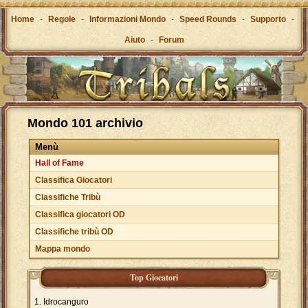
Home
-
Regole
-
Informazioni Mondo
-
Speed Rounds
-
Supporto
-
Aiuto
-
Forum
Mondo 101 archivio
Menù
Hall of Fame
Classifica Giocatori
Classifiche Tribù
Classifica giocatori OD
Classifiche tribù OD
Mappa mondo
Top Giocatori
Idrocanguro