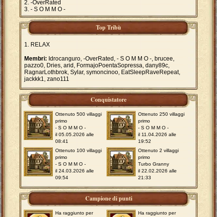
-OverRated
- S O M M O -
Top Tribù
RELAX
Membri:
Idrocanguro, -OverRated, - S O M M O -, brucee,
pazzo0, Dries, arid, FormajoPoentaSopressa, dany89c,
RagnarLothbrok, Sylar, symoncinoo, EatSleepRaveRepeat,
jackkk1, zano111
Conquistatore
Ottenuto 500 villaggi
Ottenuto 250 villaggi
primo
primo
- S O M M O -
- S O M M O -
il 05.05.2026 alle
il 11.04.2026 alle
08:41
19:52
Ottenuto 100 villaggi
Ottenuto 2 villaggi
primo
primo
- S O M M O -
Turbo Granny
il 24.03.2026 alle
il 22.02.2026 alle
09:54
21:33
Campione di punti
Ha raggiunto per
Ha raggiunto per