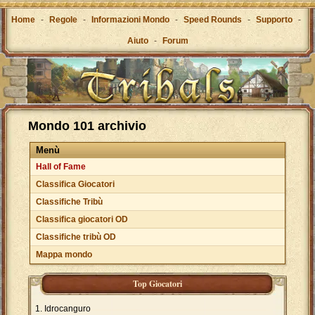
Home
-
Regole
-
Informazioni Mondo
-
Speed Rounds
-
Supporto
-
Aiuto
-
Forum
Mondo 101 archivio
Menù
Hall of Fame
Classifica Giocatori
Classifiche Tribù
Classifica giocatori OD
Classifiche tribù OD
Mappa mondo
Top Giocatori
Idrocanguro