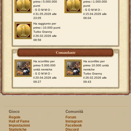
primo i 5.000.000
primo i 1.000.000
punti
punti
- S O M M O -
- S O M M O -
il 31.05.2026 alle
il 15.04.2026 alle
23:05
06:04
Ha raggiunto per
primo i 10.000 punti
Turbo Granny
il 26.02.2026 alle
08:56
Comandante
Ha sconfitto per
Ha sconfitto per
primo 5.000.000
primo 10.000 unità
unità nemiche
nemiche
- S O M M O -
Turbo Granny
il 20.04.2026 alle
il 26.02.2026 alle
09:27
09:43
Gioco
Comunità
Regole
Forum
Hall of Fame
Instagram
Impostazioni
Facebook
Statistiche
Discord